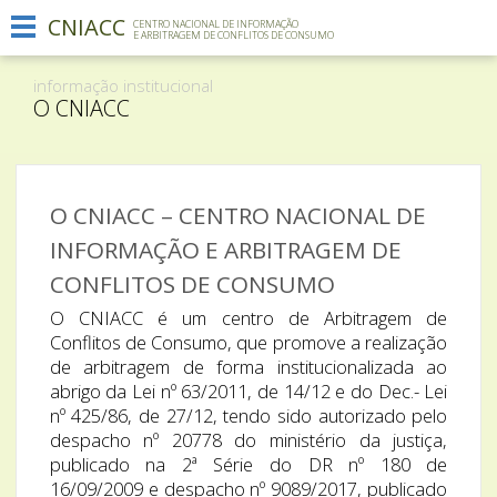
CNIACC
Menu
CENTRO NACIONAL DE INFORMAÇÃO
E ARBITRAGEM DE CONFLITOS DE CONSUMO
Informação institucional
informação institucional
O que fazemos
O CNIACC
Comunicação
Contactos
O CNIACC – CENTRO NACIONAL DE
INFORMAÇÃO E ARBITRAGEM DE
CONFLITOS DE CONSUMO
O CNIACC é um centro de Arbitragem de
Conflitos de Consumo, que promove a realização
de arbitragem de forma institucionalizada ao
abrigo da Lei nº 63/2011, de 14/12 e do Dec.- Lei
nº 425/86, de 27/12, tendo sido autorizado pelo
despacho nº 20778 do ministério da justiça,
publicado na 2ª Série do DR nº 180 de
16/09/2009 e despacho nº 9089/2017, publicado