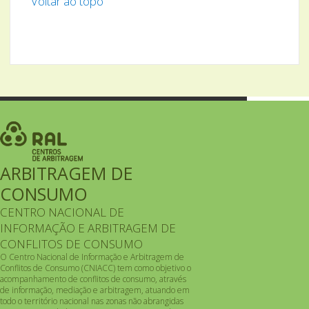
Voltar ao topo
ARBITRAGEM DE
CONSUMO
CENTRO NACIONAL DE
INFORMAÇÃO E ARBITRAGEM DE
CONFLITOS DE CONSUMO
O Centro Nacional de Informação e Arbitragem de
Conflitos de Consumo (CNIACC) tem como objetivo o
acompanhamento de conflitos de consumo, através
de informação, mediação e arbitragem, atuando em
todo o território nacional nas zonas não abrangidas