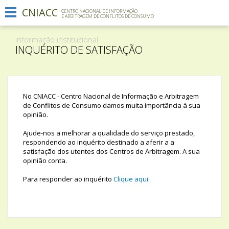
CNIACC
Menu
CENTRO NACIONAL DE INFORMAÇÃO
E ARBITRAGEM DE CONFLITOS DE CONSUMO
Informação institucional
informação institucional
O que fazemos
INQUÉRITO DE SATISFAÇÃO
Comunicação
Contactos
No CNIACC - Centro Nacional de Informação e Arbitragem
de Conflitos de Consumo damos muita importância à sua
opinião.
Ajude-nos a melhorar a qualidade do serviço prestado,
respondendo ao inquérito destinado a aferir a a
satisfação dos utentes dos Centros de Arbitragem. A sua
opinião conta.
Para responder ao inquérito
Clique aqui