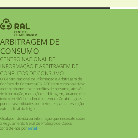
ARBITRAGEM DE
CONSUMO
CENTRO NACIONAL DE
INFORMAÇÃO E ARBITRAGEM DE
CONFLITOS DE CONSUMO
O Centro Nacional de Informação e Arbitragem de
Conflitos de Consumo (CNIACC) tem como objetivo o
acompanhamento de conflitos de consumo, através
de informação, mediação e arbitragem, atuando em
todo o território nacional nas zonas não abrangidas
por outras entidades competentes para a resolução
extrajudicial do litígio.
Qualquer dúvida ou informação que necessite sobre
o Regulamento Geral de Proteção de Dados,
contacte-nos por
email