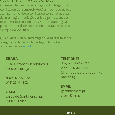
CONFLITOS DE CONSUMO
O Centro Nacional de Informação e Arbitragem de
Conflitos de Consumo (CNIACC) tem como objetivo o
acompanhamento de conflitos de consumo, através
de informação, mediação e arbitragem, atuando em
todo o território nacional nas zonas não abrangidas
por outras entidades competentes para a resolução
extrajudicial do litígio.
Qualquer dúvida ou informação que necessite sobre
o Regulamento Geral de Proteção de Dados,
contacte-nos por
email
BRAGA
TELEFONES
Braga 253 619 107
Rua D. Afonso Henriques, 1
Viseu 232 451 135
4700-030 Braga
(chamada para a rede fixa
nacional)
N 41º 32' 55.685''
W 8º 25' 41.802''
EMAIL
geral@cniacc.pt
VISEU
viseu@cniacc.pt
Largo de Santa Cristina,
3500-181 Viseu
40.657526944341676,
POLITICA DE
-7.910058138881957