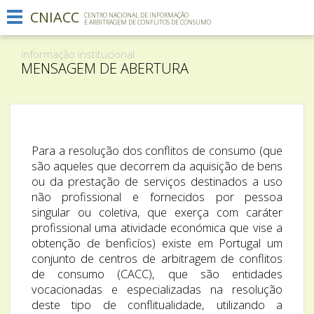
CNIACC
Menu
CENTRO NACIONAL DE INFORMAÇÃO
E ARBITRAGEM DE CONFLITOS DE CONSUMO
Informação institucional
informação institucional
O que fazemos
MENSAGEM DE ABERTURA
Comunicação
Contactos
Para a resolução dos conflitos de consumo (que
são aqueles que decorrem da aquisição de bens
ou da prestação de serviços destinados a uso
não profissional e fornecidos por pessoa
singular ou coletiva, que exerça com caráter
profissional uma atividade económica que vise a
obtenção de benficíos) existe em Portugal um
conjunto de centros de arbitragem de conflitos
de consumo (CACC), que são entidades
vocacionadas e especializadas na resolução
deste tipo de conflitualidade, utilizando a