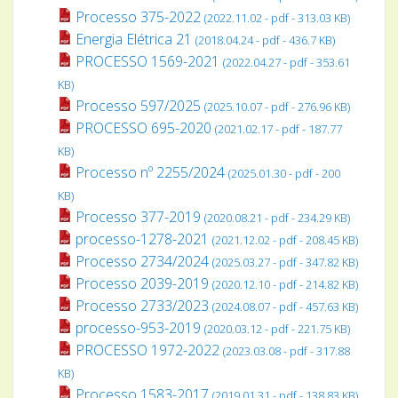
Processo 375-2022
(2022.11.02 - pdf - 313.03 KB)
Energia Elétrica 21
(2018.04.24 - pdf - 436.7 KB)
PROCESSO 1569-2021
(2022.04.27 - pdf - 353.61
KB)
Processo 597/2025
(2025.10.07 - pdf - 276.96 KB)
PROCESSO 695-2020
(2021.02.17 - pdf - 187.77
KB)
Processo nº 2255/2024
(2025.01.30 - pdf - 200
KB)
Processo 377-2019
(2020.08.21 - pdf - 234.29 KB)
processo-1278-2021
(2021.12.02 - pdf - 208.45 KB)
Processo 2734/2024
(2025.03.27 - pdf - 347.82 KB)
Processo 2039-2019
(2020.12.10 - pdf - 214.82 KB)
Processo 2733/2023
(2024.08.07 - pdf - 457.63 KB)
processo-953-2019
(2020.03.12 - pdf - 221.75 KB)
PROCESSO 1972-2022
(2023.03.08 - pdf - 317.88
KB)
Processo 1583-2017
(2019.01.31 - pdf - 138.83 KB)