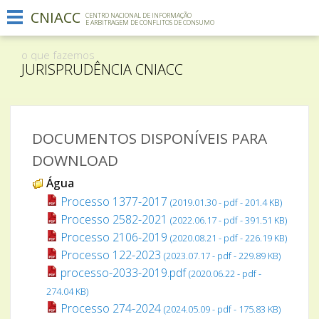
CNIACC
Menu
CENTRO NACIONAL DE INFORMAÇÃO
E ARBITRAGEM DE CONFLITOS DE CONSUMO
Informação institucional
o que fazemos
O que fazemos
JURISPRUDÊNCIA CNIACC
Comunicação
Contactos
DOCUMENTOS DISPONÍVEIS PARA
DOWNLOAD
Água
Processo 1377-2017
(2019.01.30 - pdf - 201.4 KB)
Processo 2582-2021
(2022.06.17 - pdf - 391.51 KB)
Processo 2106-2019
(2020.08.21 - pdf - 226.19 KB)
Processo 122-2023
(2023.07.17 - pdf - 229.89 KB)
processo-2033-2019.pdf
(2020.06.22 - pdf -
274.04 KB)
Processo 274-2024
(2024.05.09 - pdf - 175.83 KB)