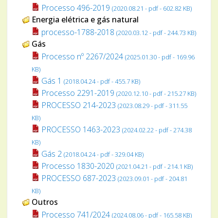
Processo 496-2019
(2020.08.21 - pdf - 602.82 KB)
Energia elétrica e gás natural
processo-1788-2018
(2020.03.12 - pdf - 244.73 KB)
Gás
Processo nº 2267/2024
(2025.01.30 - pdf - 169.96
KB)
Gás 1
(2018.04.24 - pdf - 455.7 KB)
Processo 2291-2019
(2020.12.10 - pdf - 215.27 KB)
PROCESSO 214-2023
(2023.08.29 - pdf - 311.55
KB)
PROCESSO 1463-2023
(2024.02.22 - pdf - 274.38
KB)
Gás 2
(2018.04.24 - pdf - 329.04 KB)
Processo 1830-2020
(2021.04.21 - pdf - 214.1 KB)
PROCESSO 687-2023
(2023.09.01 - pdf - 204.81
KB)
Outros
Processo 741/2024
(2024.08.06 - pdf - 165.58 KB)