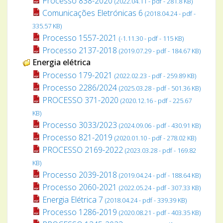
Processo 838-2020
(2022.04.11 - pdf - 281.8 KB)
Comunicações Eletrónicas 6
(2018.04.24 - pdf -
335.57 KB)
Processo 1557-2021
(-1.11.30 - pdf - 115 KB)
Processo 2137-2018
(2019.07.29 - pdf - 184.67 KB)
Energia elétrica
Processo 179-2021
(2022.02.23 - pdf - 259.89 KB)
Processo 2286/2024
(2025.03.28 - pdf - 501.36 KB)
PROCESSO 371-2020
(2020.12.16 - pdf - 225.67
KB)
Processo 3033/2023
(2024.09.06 - pdf - 430.91 KB)
Processo 821-2019
(2020.01.10 - pdf - 278.02 KB)
PROCESSO 2169-2022
(2023.03.28 - pdf - 169.82
KB)
Processo 2039-2018
(2019.04.24 - pdf - 188.64 KB)
Processo 2060-2021
(2022.05.24 - pdf - 307.33 KB)
Energia Elétrica 7
(2018.04.24 - pdf - 339.39 KB)
Processo 1286-2019
(2020.08.21 - pdf - 403.35 KB)