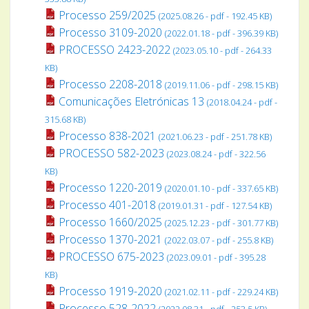
Processo 259/2025
(2025.08.26 - pdf - 192.45 KB)
Processo 3109-2020
(2022.01.18 - pdf - 396.39 KB)
PROCESSO 2423-2022
(2023.05.10 - pdf - 264.33
KB)
Processo 2208-2018
(2019.11.06 - pdf - 298.15 KB)
Comunicações Eletrónicas 13
(2018.04.24 - pdf -
315.68 KB)
Processo 838-2021
(2021.06.23 - pdf - 251.78 KB)
PROCESSO 582-2023
(2023.08.24 - pdf - 322.56
KB)
Processo 1220-2019
(2020.01.10 - pdf - 337.65 KB)
Processo 401-2018
(2019.01.31 - pdf - 127.54 KB)
Processo 1660/2025
(2025.12.23 - pdf - 301.77 KB)
Processo 1370-2021
(2022.03.07 - pdf - 255.8 KB)
PROCESSO 675-2023
(2023.09.01 - pdf - 395.28
KB)
Processo 1919-2020
(2021.02.11 - pdf - 229.24 KB)
Processo 528-2022
(2022.08.31 - pdf - 253.5 KB)